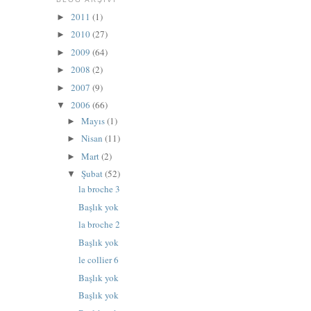
2011
(1)
►
2010
(27)
►
2009
(64)
►
2008
(2)
►
2007
(9)
►
2006
(66)
▼
Mayıs
(1)
►
Nisan
(11)
►
Mart
(2)
►
Şubat
(52)
▼
la broche 3
Başlık yok
la broche 2
Başlık yok
le collier 6
Başlık yok
Başlık yok