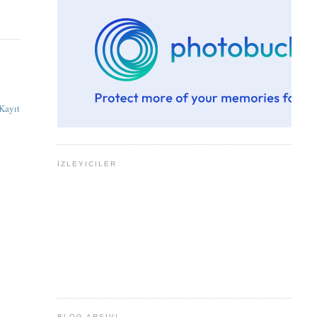
Kayıt
İZLEYICILER
BLOG ARŞIVI