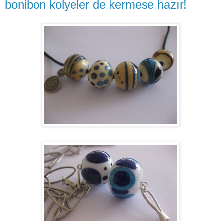
bonibon kolyeler de kermese hazır!