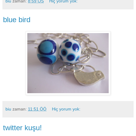
biu
zaman:
8:59 ÖS
Hiç yorum yok:
blue bird
biu
zaman:
11:51 ÖÖ
Hiç yorum yok:
twitter kuşu!