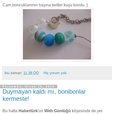
Cam boncuklarımın başına twitter kuşu kondu :)
biu
zaman:
11:38 ÖÖ
Hiç yorum yok:
Perşembe, Nisan 15, 2010
Duymayan kaldı mı, bonibonlar
kermeste!
Bu hafta
Habertürk
'ün
Web Günlüğü
köşesinde de yer