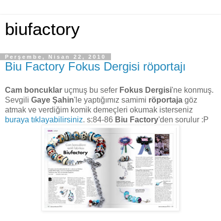
biufactory
Perşembe, Nisan 22, 2010
Biu Factory Fokus Dergisi röportajı
Cam boncuklar
uçmuş bu sefer
Fokus Dergisi
'ne konmuş.
Sevgili
Gaye Şahin
'le yaptığımız samimi
röportaja
göz
atmak ve verdiğim komik demeçleri okumak isterseniz
buraya tıklayabilirsiniz
. s:84-86
Biu Factory
'den sorulur :P