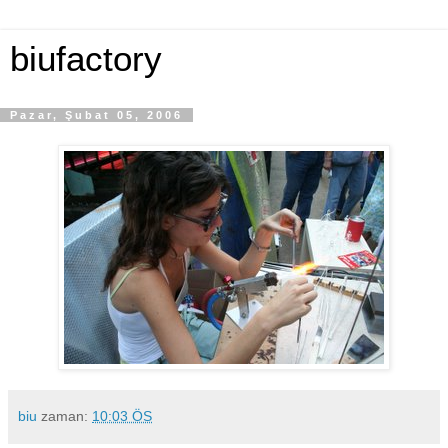
biufactory
Pazar, Şubat 05, 2006
biu
zaman:
10:03 ÖS