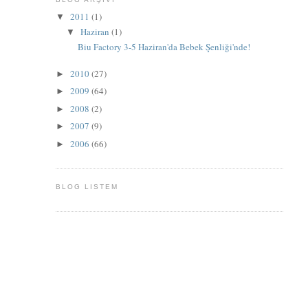
2011
(1)
▼
Haziran
(1)
▼
Biu Factory 3-5 Haziran'da Bebek Şenliği'nde!
2010
(27)
►
2009
(64)
►
2008
(2)
►
2007
(9)
►
2006
(66)
►
BLOG LISTEM