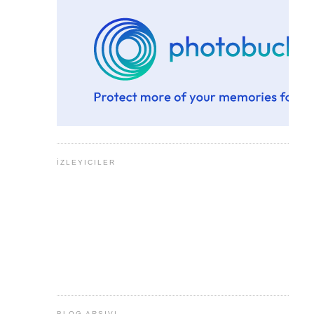
İZLEYICILER
BLOG ARŞIVI