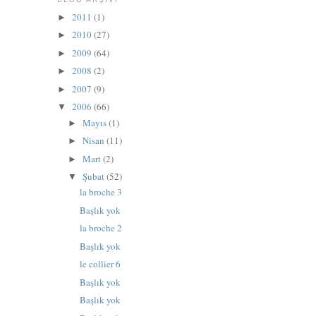
2011
(1)
►
2010
(27)
►
2009
(64)
►
2008
(2)
►
2007
(9)
►
2006
(66)
▼
Mayıs
(1)
►
Nisan
(11)
►
Mart
(2)
►
Şubat
(52)
▼
la broche 3
Başlık yok
la broche 2
Başlık yok
le collier 6
Başlık yok
Başlık yok