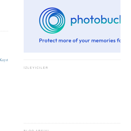
Kayıt
İZLEYICILER
BLOG ARŞIVI