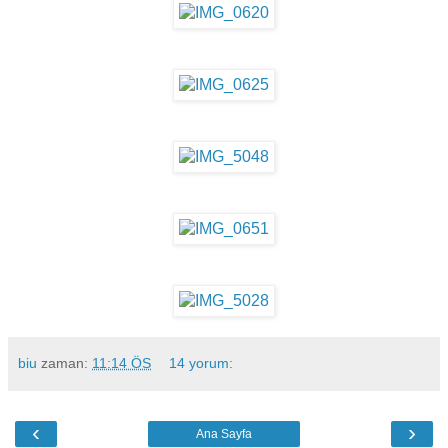
biu
zaman:
11:14 ÖS
14 yorum:
‹
›
Ana Sayfa