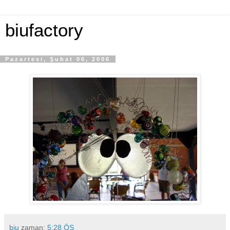
biufactory
Pazartesi, Şubat 06, 2006
biu
zaman:
5:28 ÖS