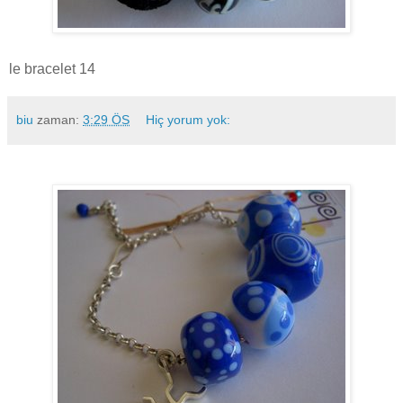
le bracelet 14
biu
zaman:
3:29 ÖS
Hiç yorum yok: