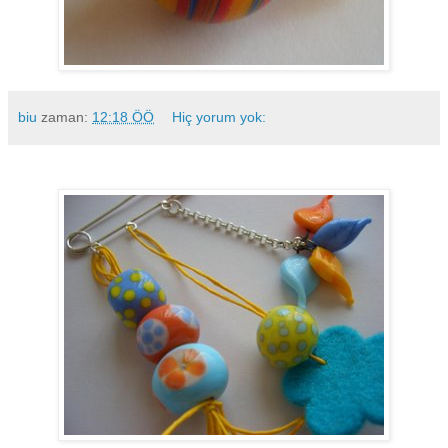
biu
zaman:
12:18 ÖÖ
Hiç yorum yok: