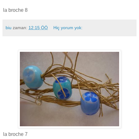
la broche 8
biu
zaman:
12:15 ÖÖ
Hiç yorum yok:
la broche 7