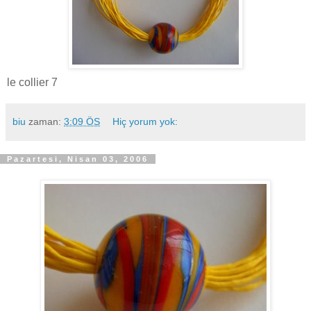
le collier 7
biu
zaman:
3:09 ÖS
Hiç yorum yok:
Pazartesi, Nisan 03, 2006