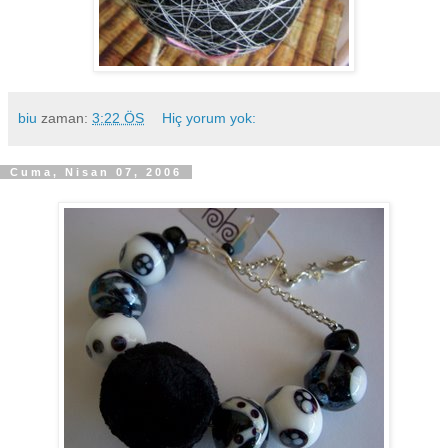
biu
zaman:
3:22 ÖS
Hiç yorum yok:
Cuma, Nisan 07, 2006