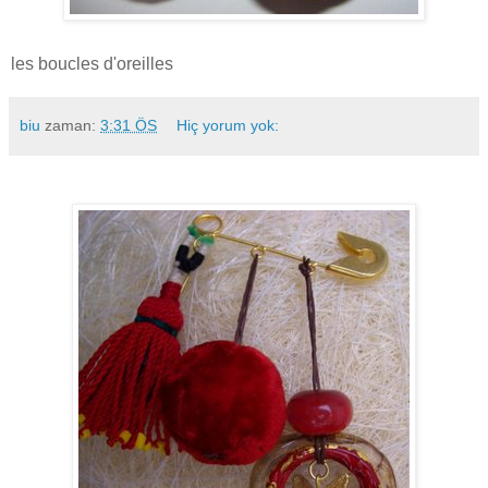
les boucles d'oreilles
biu
zaman:
3:31 ÖS
Hiç yorum yok: