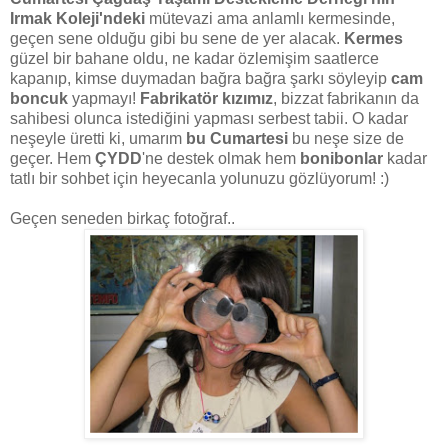
Irmak Koleji'ndeki
mütevazi ama anlamlı kermesinde,
geçen sene olduğu gibi bu sene de yer alacak.
Kermes
güzel bir bahane oldu, ne kadar özlemişim saatlerce
kapanıp, kimse duymadan bağra bağra şarkı söyleyip
cam
boncuk
yapmayı!
Fabrikatör kızımız
, bizzat fabrikanın da
sahibesi olunca istediğini yapması serbest tabii. O kadar
neşeyle üretti ki, umarım
bu Cumartesi
bu neşe size de
geçer. Hem
ÇYDD
'ne destek olmak hem
bonibonlar
kadar
tatlı bir sohbet için heyecanla yolunuzu gözlüyorum! :)
Geçen seneden birkaç fotoğraf..