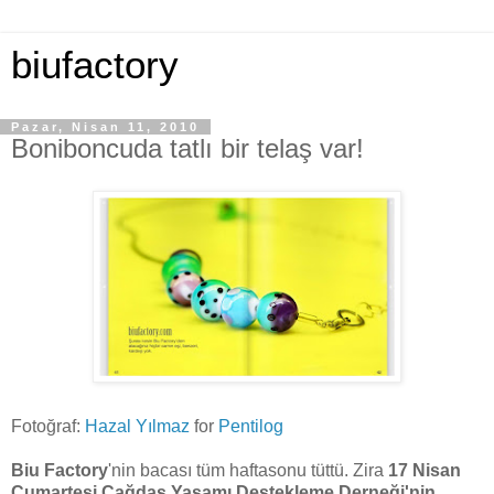
biufactory
Pazar, Nisan 11, 2010
Boniboncuda tatlı bir telaş var!
Fotoğraf:
Hazal Yılmaz
for
Pentilog
Biu Factory
'nin bacası tüm haftasonu tüttü. Zira
17 Nisan
Cumartesi
Çağdaş Yaşamı Destekleme Derneği'nin