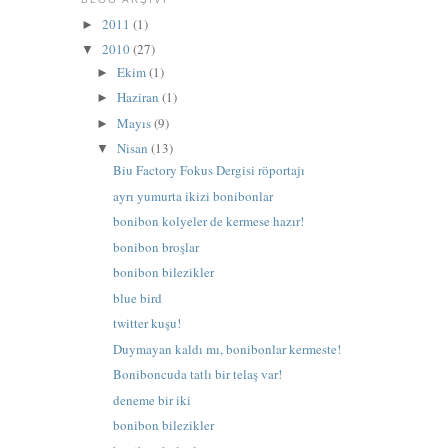
2011
(1)
►
2010
(27)
▼
Ekim
(1)
►
Haziran
(1)
►
Mayıs
(9)
►
Nisan
(13)
▼
Biu Factory Fokus Dergisi röportajı
ayrı yumurta ikizi bonibonlar
bonibon kolyeler de kermese hazır!
bonibon broşlar
bonibon bilezikler
blue bird
twitter kuşu!
Duymayan kaldı mı, bonibonlar kermeste!
Boniboncuda tatlı bir telaş var!
deneme bir iki
bonibon bilezikler