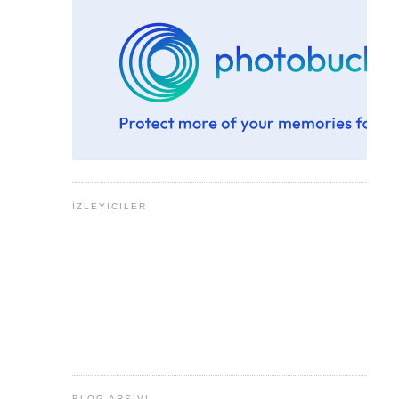
İZLEYICILER
BLOG ARŞIVI