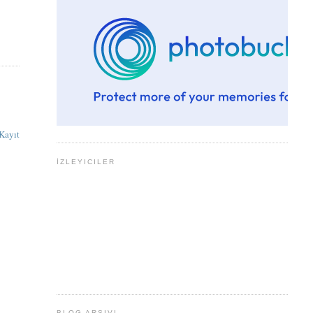
Kayıt
İZLEYICILER
BLOG ARŞIVI