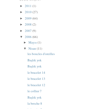
2011
(1)
►
2010
(27)
►
2009
(64)
►
2008
(2)
►
2007
(9)
►
2006
(66)
▼
Mayıs
(1)
►
Nisan
(11)
▼
les boucles d'oreilles
Başlık yok
Başlık yok
le bracelet 14
le bracelet 13
le bracelet 12
le collier 7
Başlık yok
la broche 8