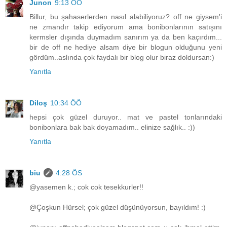
Junon
9:13 ÖÖ
Billur, bu şahaserlerden nasıl alabiliyoruz? off ne giysem'i
ne zmandır takip ediyorum ama bonibonlarının satışını
kermsler dışında duymadım sanırım ya da ben kaçırdım...
bir de off ne hediye alsam diye bir blogun olduğunu yeni
gördüm..aslında çok faydalı bir blog olur biraz doldursan:)
Yanıtla
Diloş
10:34 ÖÖ
hepsi çok güzel duruyor.. mat ve pastel tonlarındaki
bonibonlara bak bak doyamadım.. elinize sağlık.. :))
Yanıtla
biu
4:28 ÖS
@yasemen k.; cok cok tesekkurler!!
@Çoşkun Hürsel; çok güzel düşünüyorsun, bayıldım! :)