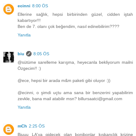
ecinni
8:00 ÖS
Ellerine sağlık, hepsi birbirinden güzel, cidden iştah
kabartıyor!!!
Ben de 7. olanı çok beğendim, nasıl edinebilirim????
Yanıtla
biu
8:05 ÖS
@sütüme sarelleme karışma, heyecanla bekliyorum mailni
Özgecim!! :)
@ece, hepsi bir arada m&m paketi gibi oluyor :))
@ecinni, o şimdi uçtu ama sana bir benzerini yapabilirim
zevkle, bana mail atabilir msn? billursaatci@gmail.com
Yanıtla
mCh
2:25 ÖS
Biuuu LA'ya gidecek olan bonibonlar kıskançlık krizine