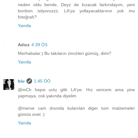
neden oldu bende, Deyz de kızacak farkındayım, yeni
bonbon istiyoruzzz. LA'ya yollayacaklarının yok mu
fotoğrafı?
Yanıtla
Adsız
4:39 ÖS
Merhabalar:) Bu takıların zincirleri gümüş, dimi?
Yanıtla
biu
1:45 ÖÖ
@mCh hepsi uctu gitti LA'ye. Hız vericem ama yine
yapmaya, cok yakında diyelim
@merve cam dısında kulanılan diger tum malzemeler
gümüs evet :)
Yanıtla