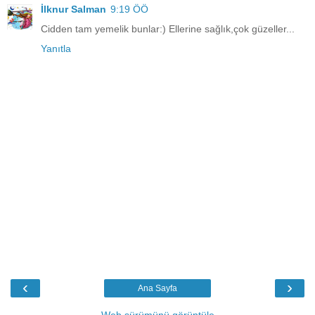
İlknur Salman
9:19 ÖÖ
Cidden tam yemelik bunlar:) Ellerine sağlık,çok güzeller...
Yanıtla
‹
›
Ana Sayfa
Web sürümünü görüntüle