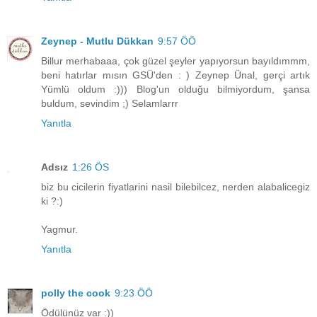
Zeynep - Mutlu Dükkan
9:57 ÖÖ
Billur merhabaaa, çok güzel şeyler yapıyorsun bayıldımmm,
beni hatırlar mısın GSÜ'den : ) Zeynep Ünal, gerçi artık
Yümlü oldum :))) Blog'un olduğu bilmiyordum, şansa
buldum, sevindim ;) Selamlarrr
Yanıtla
Adsız
1:26 ÖS
biz bu cicilerin fiyatlarini nasil bilebilcez, nerden alabalicegiz
ki ?:)
Yagmur.
Yanıtla
polly the cook
9:23 ÖÖ
Ödülünüz var :))