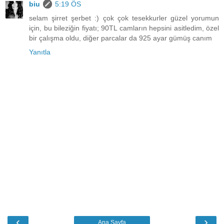
biu
5:19 ÖS
selam şirret şerbet :) çok çok tesekkurler güzel yorumun
için, bu bileziğin fiyatı; 90TL camların hepsini asitledim, özel
bir çalışma oldu, diğer parcalar da 925 ayar gümüş canım
Yanıtla
‹
›
Ana Sayfa