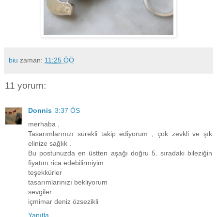
biu
zaman:
11:25 ÖÖ
11 yorum:
Donnis
3:37 ÖS
merhaba ,
Tasarımlarınızı sürekli takip ediyorum , çok zevkli ve şık
elinize sağlık .
Bu postunuzda en üstten aşağı doğru 5. sıradaki bileziğin
fiyatını rica edebilirmiyim
teşekkürler
tasarımlarınızı bekliyorum
sevgiler
içmimar deniz özsezikli
Yanıtla