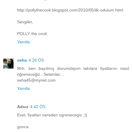
http://pollythecook.blogspot.com/2010/05/ilk-odulum.html
Sevgiler,
POLLY the cook
Yanıtla
seha
4:16 ÖS
Mrh. ben bayılmış durumdayım takılara fiyatlarını nasıl
öğreneceğiz...Selamlar....
seha45@mynet.com
Yanıtla
Adsız
4:42 ÖS
Evet, fiyatlari nereden ogrenecegiz :))
gonca