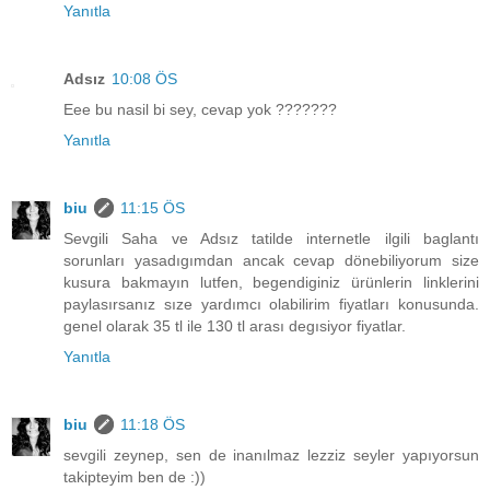
Yanıtla
Adsız
10:08 ÖS
Eee bu nasil bi sey, cevap yok ???????
Yanıtla
biu
11:15 ÖS
Sevgili Saha ve Adsız tatilde internetle ilgili baglantı
sorunları yasadıgımdan ancak cevap dönebiliyorum size
kusura bakmayın lutfen, begendiginiz ürünlerin linklerini
paylasırsanız sıze yardımcı olabilirim fiyatları konusunda.
genel olarak 35 tl ile 130 tl arası degısiyor fiyatlar.
Yanıtla
biu
11:18 ÖS
sevgili zeynep, sen de inanılmaz lezziz seyler yapıyorsun
takipteyim ben de :))