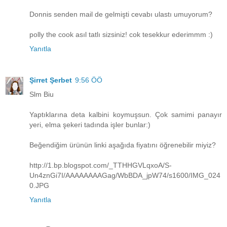
Donnis senden mail de gelmişti cevabı ulastı umuyorum?
polly the cook asıl tatlı sizsiniz! cok tesekkur ederimmm :)
Yanıtla
Şirret Şerbet
9:56 ÖÖ
Slm Biu
Yaptıklarına deta kalbini koymuşsun. Çok samimi panayır
yeri, elma şekeri tadında işler bunlar:)
Beğendiğim ürünün linki aşağıda fiyatını öğrenebilir miyiz?
http://1.bp.blogspot.com/_TTHHGVLqxoA/S-
Un4znGi7I/AAAAAAAAGag/WbBDA_jpW74/s1600/IMG_024
0.JPG
Yanıtla