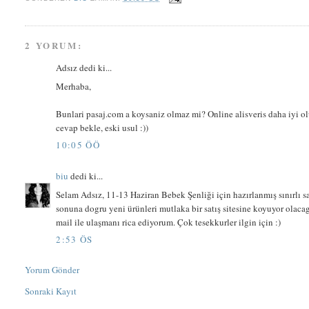
2 YORUM:
Adsız dedi ki...
Merhaba,
Bunlari pasaj.com a koysaniz olmaz mi? Online alisveris daha iyi o
cevap bekle, eski usul :))
10:05 ÖÖ
biu
dedi ki...
Selam Adsız, 11-13 Haziran Bebek Şenliği için hazırlanmış sınırlı s
sonuna dogru yeni ürünleri mutlaka bir satış sitesine koyuyor olaca
mail ile ulaşmanı rica ediyorum. Çok tesekkurler ilgin için :)
2:53 ÖS
Yorum Gönder
Sonraki Kayıt