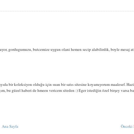
luyor, gordugumuzu, butcemize uygun olani hemen secip alabilirdik, boyle mesaj at
ayıda bir koleksiyon olduğu için suan bir satıs sitesine koyamıyorum maalesef. Haz
gım, bu güzel haberi de hmeen vericem siteden :) Eger istediğin özel birşey varsa b
Ana Sayfa
Önceki 