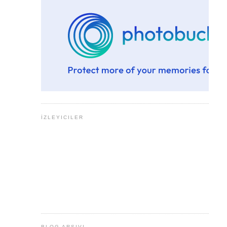
İZLEYICILER
BLOG ARŞIVI