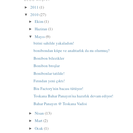
2011
(1)
►
2010
(27)
▼
Ekim
(1)
►
Haziran
(1)
►
Mayıs
(9)
▼
birini sahilde yakaladım!
bonibondan küpe ve anahtarlık da mı olurmuş?
Bonibon bilezikler
Bonibon broşlar
Bonibonlar tatilde!
Fırından yeni çıktı!
Biu Factory'nin bacası tütüyor!
Toskana Bahar Panayırı'na hazırlık devam ediyor!
Bahar Panayırı @ Toskana Vadisi
Nisan
(13)
►
Mart
(2)
►
Ocak
(1)
►